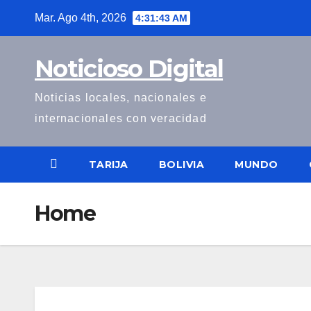
Saltar
Mar. Ago 4th, 2026
4:31:43 AM
al
contenido
Noticioso Digital
Noticias locales, nacionales e
internacionales con veracidad
TARIJA
BOLIVIA
MUNDO
Home