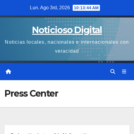
Saltar
Lun. Ago 3rd, 2026
10:13:44 AM
al
contenido
Noticioso Digital
Noticias locales, nacionales e internacionales con
veracidad
Press Center