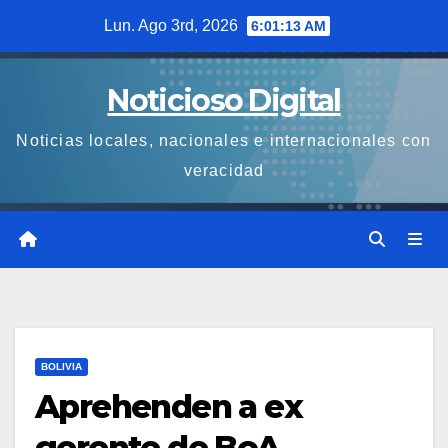
Saltar
Lun. Ago 3rd, 2026
6:01:14 AM
al
contenido
Noticioso Digital
Noticias locales, nacionales e internacionales con
veracidad
BOLIVIA
Aprehenden a ex
gerente de BoA