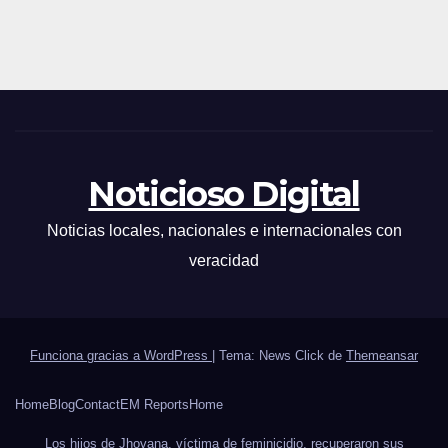
Noticioso Digital
Noticias locales, nacionales e internacionales con
veracidad
Funciona gracias a WordPress
|
Tema: News Click de
Themeansar
Home
Blog
Contact
EM Reports
Home
Los hijos de Jhovana, víctima de feminicidio, recuperaron sus