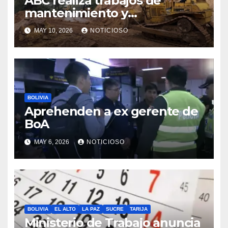
ABC realiza trabajos de
mantenimiento y
conservación vial en la ruta a
MAY 10, 2026
NOTICIOSO
los Valles cruceños
BOLIVIA
Aprehenden a ex gerente de
BoA
MAY 6, 2026
NOTICIOSO
BOLIVIA
EL ALTO
LA PAZ
SUCRE
TARIJA
Ministerio de Trabajo anuncia