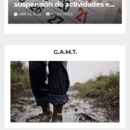
suspensión de actividades en
un departamento; esta es la
ABR 14, 2026
NOTICIOSO
razón
G.A.M.T.