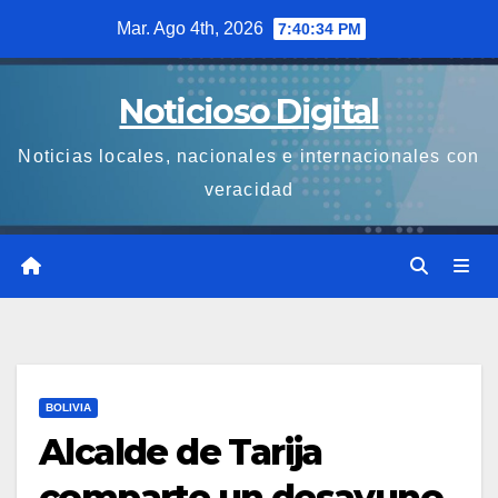
Saltar
Mar. Ago 4th, 2026
7:40:34 PM
al
contenido
Noticioso Digital
Noticias locales, nacionales e internacionales con
veracidad
BOLIVIA
Alcalde de Tarija
comparte un desayuno