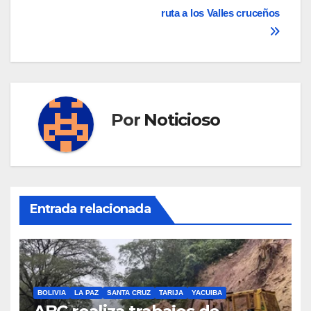
entradas
ruta a los Valles cruceños
Por
Noticioso
Entrada relacionada
BOLIVIA
LA PAZ
SANTA CRUZ
TARIJA
YACUIBA