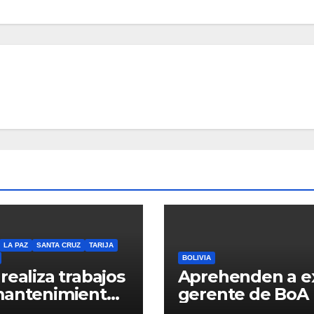
LA PAZ
SANTA CRUZ
TARIJA
BOLIVIA
realiza trabajos
Aprehenden a e
mantenimiento
gerente de BoA
nservación vial