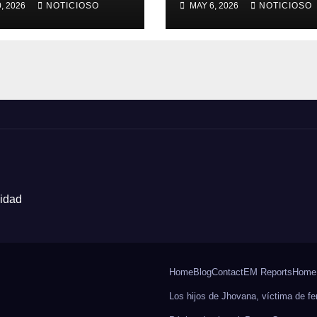
, 2026
NOTICIOSO
MAY 6, 2026
NOTICIOSO
 ruta a los
es cruceños
cidad
Home
Blog
Contact
EM Reports
Home
Los hijos de Jhovana, víctima de fe