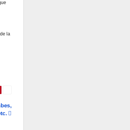
que
de la
mbes,
etc.