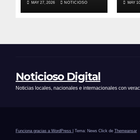
MAY 27, 2026
NOTICIOSO
MAY 10
mamás que
en la
trabajan en EMAT,
Vall
resaltando la
sacrificada labor
que desempeñan
en beneficio de la
población
Noticioso Digital
Noticias locales, nacionales e internacionales con vera
Funciona gracias a WordPress
|
Tema: News Click de
Themeansar