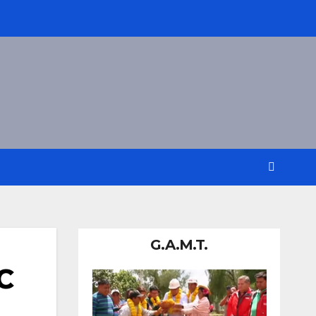
G.A.M.T.
C