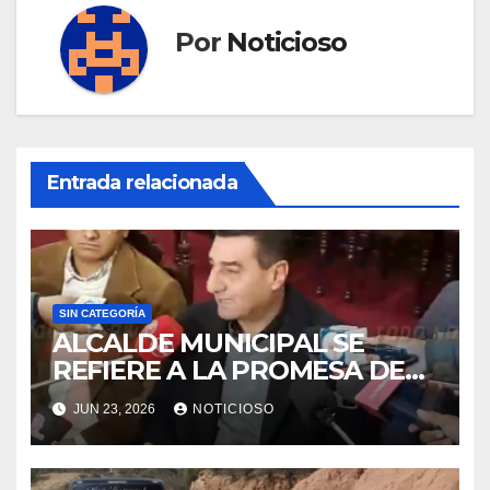
Por
Noticioso
Entrada relacionada
SIN CATEGORÍA
ALCALDE MUNICIPAL SE
REFIERE A LA PROMESA DE
PRESIDENTE DEL 50% A
JUN 23, 2026
NOTICIOSO
ALCALDÍAS QUE AUN ESTA
EN ESPERA.