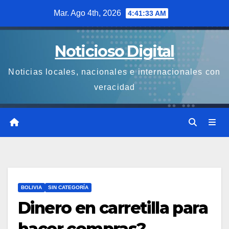
Saltar
Mar. Ago 4th, 2026
4:41:34 AM
al
contenido
Noticioso Digital
Noticias locales, nacionales e internacionales con
veracidad
BOLIVIA
SIN CATEGORÍA
Dinero en carretilla para
hacer compras?