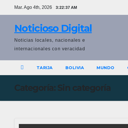
Saltar
Mar. Ago 4th, 2026
3:22:37 AM
al
contenido
Noticioso Digital
Noticias locales, nacionales e
internacionales con veracidad
TARIJA
BOLIVIA
MUNDO
Categoría:
Sin categoría