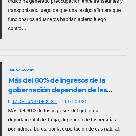
CAMIÓN EN UNA ZONA DONDE
tráfico ha generado preocupación entre transeúntes y
CIRCULABAN MUCHAS PERSONAS.
transportistas, luego de que una testigo afirmara que
funcionarios aduaneros habrían abierto fuego
contra…
SIN CATEGORÍA
Más del 80% de ingresos de la
gobernación dependen de las
regalías que se cayeron
17 DE JUNIO DE 2026
NOTICIOSO
Más del 80% de los ingresos del gobierno
departamental de Tarija, dependen de las regalías
por hidrocarburos, por la exportación de gas natural,