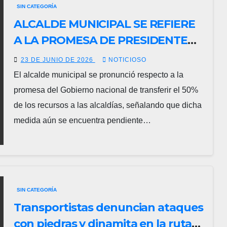
SIN CATEGORÍA
ALCALDE MUNICIPAL SE REFIERE
A LA PROMESA DE PRESIDENTE
DEL 50% A ALCALDÍAS QUE AUN
23 DE JUNIO DE 2026
NOTICIOSO
ESTA EN ESPERA.
El alcalde municipal se pronunció respecto a la
promesa del Gobierno nacional de transferir el 50%
de los recursos a las alcaldías, señalando que dicha
medida aún se encuentra pendiente…
SIN CATEGORÍA
Transportistas denuncian ataques
con piedras y dinamita en la ruta