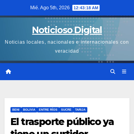
Saltar
Mié. Ago 5th, 2026
12:43:18 AM
al
contenido
Noticioso Digital
Noticias locales, nacionales e internacionales con
veracidad
BENI
BOLIVIA
ENTRE RÍOS
SUCRE
TARIJA
El trasporte público ya
tiene un surtidor