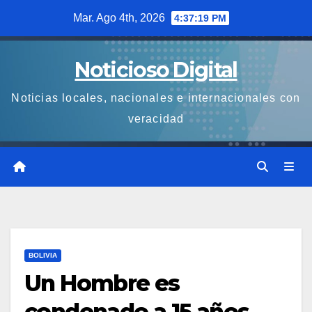
Saltar
Mar. Ago 4th, 2026
4:37:20 PM
al
contenido
Noticioso Digital
Noticias locales, nacionales e internacionales con
veracidad
BOLIVIA
Un Hombre es
condenado a 15 años