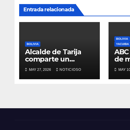
Entrada relacionada
BOLIVIA
BOLIVIA
YACUIBA
Alcalde de Tarija
ABC 
comparte un
de 
desayuno con las
y co
MAY 27, 2026
NOTICIOSO
MAY 10
mamás que
en la
trabajan en EMAT,
Vall
resaltando la
sacrificada labor
que desempeñan
en beneficio de la
población