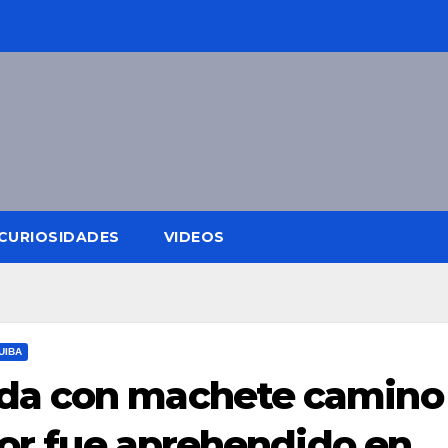
CURIOSIDADES
VIDEOS
UIBA
da con machete camino
sor fue aprehendido en