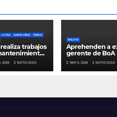
LA PAZ
SANTA CRUZ
TARIJA
BOLIVIA
realiza trabajos
Aprehenden a e
mantenimiento
gerente de BoA
nservación vial
, 2026
NOTICIOSO
MAY 6, 2026
NOTICIOSO
 ruta a los
es cruceños