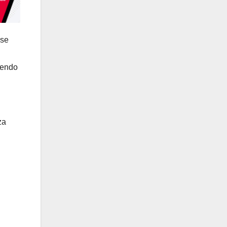
 se
iendo
za