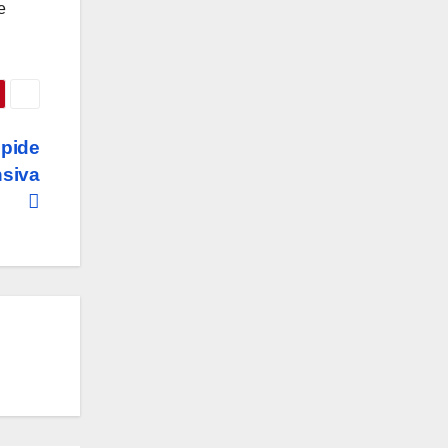
e
 pide
nsiva