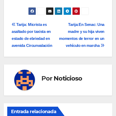
Navegación
Tarija: Micrista es
Tarija:En Senac: Una
asaltado por taxista en
madre y su hija viven
de
estado de ebriedad en
momentos de terror en un
entradas
avenida Circunvalación
vehículo en marcha
Por
Noticioso
Entrada relacionada