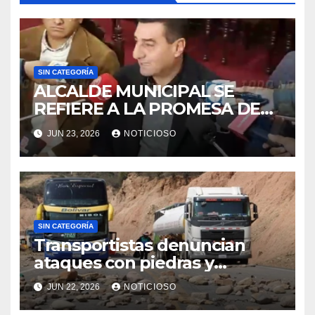
SIN CATEGORÍA
ALCALDE MUNICIPAL SE
REFIERE A LA PROMESA DE
PRESIDENTE DEL 50% A
JUN 23, 2026
NOTICIOSO
ALCALDÍAS QUE AUN ESTA
EN ESPERA.
SIN CATEGORÍA
Transportistas denuncian
ataques con piedras y
dinamita en la ruta Llavini
JUN 22, 2026
NOTICIOSO
durante operativos de