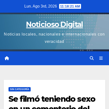
Saltar
Lun. Ago 3rd, 2026
11:18:22 AM
al
contenido
Noticioso Digital
Noticias locales, nacionales e internacionales con
veracidad
SIN CATEGORÍA
Se filmó teniendo sexo
en un cementerio del