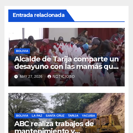
Entrada relacionada
BOLIVIA
Alcalde de Tarija comparte un
desayuno con las mamás que
trabajan en EMAT, resaltando
MAY 27, 2026
NOTICIOSO
la sacrificada labor que
desempeñan en beneficio de
la población
BOLIVIA
LA PAZ
SANTA CRUZ
TARIJA
YACUIBA
ABC realiza trabajos de
mantenimiento y