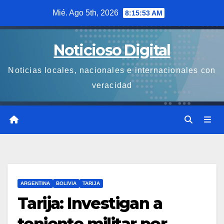
Saltar
Mié. Ago 5th, 2026
8:15:54 AM
al
contenido
Noticioso Digital
Noticias locales, nacionales e internacionales con
veracidad
ARGENTINA
BOLIVIA
TARIJA
Tarija: Investigan a
teniente militar por