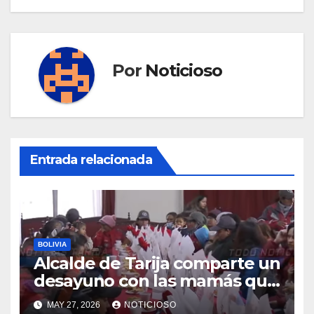
Por
Noticioso
Entrada relacionada
BOLIVIA
Alcalde de Tarija comparte un
desayuno con las mamás que
trabajan en EMAT, resaltando
MAY 27, 2026
NOTICIOSO