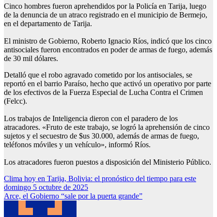
Cinco hombres fueron aprehendidos por la Policía en Tarija, luego
de la denuncia de un atraco registrado en el municipio de Bermejo,
en el departamento de Tarija.
El ministro de Gobierno, Roberto Ignacio Ríos, indicó que los cinco
antisociales fueron encontrados en poder de armas de fuego, además
de 30 mil dólares.
Detalló que el robo agravado cometido por los antisociales, se
reportó en el barrio Paraíso, hecho que activó un operativo por parte
de los efectivos de la Fuerza Especial de Lucha Contra el Crimen
(Felcc).
Los trabajos de Inteligencia dieron con el paradero de los
atracadores. «Fruto de este trabajo, se logró la aprehensión de cinco
sujetos y el secuestro de $us 30.000, además de armas de fuego,
teléfonos móviles y un vehículo», informó Ríos.
Los atracadores fueron puestos a disposición del Ministerio Público.
Navegación
Clima hoy en Tarija, Bolivia: el pronóstico del tiempo para este
domingo 5 octubre de 2025
de
Arce, el Gobierno “sale por la puerta grande”
entradas