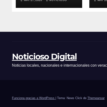
MAY 27, 2026
NOTICIOSO
MAY 10
mamás que
en la
trabajan en EMAT,
Vall
resaltando la
sacrificada labor
que desempeñan
en beneficio de la
población
Noticioso Digital
Noticias locales, nacionales e internacionales con vera
Funciona gracias a WordPress
|
Tema: News Click de
Themeansar