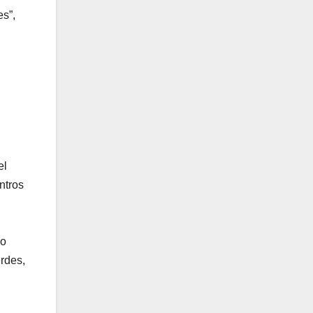
es”,
el
ntros
mo
erdes,