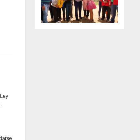
 Ley
.
 darse