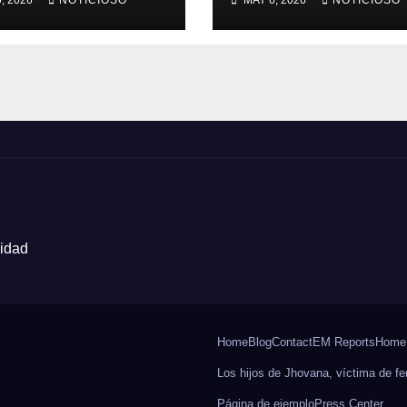
, 2026
NOTICIOSO
MAY 6, 2026
NOTICIOSO
 ruta a los
es cruceños
cidad
Home
Blog
Contact
EM Reports
Home
Los hijos de Jhovana, víctima de fe
Página de ejemplo
Press Center