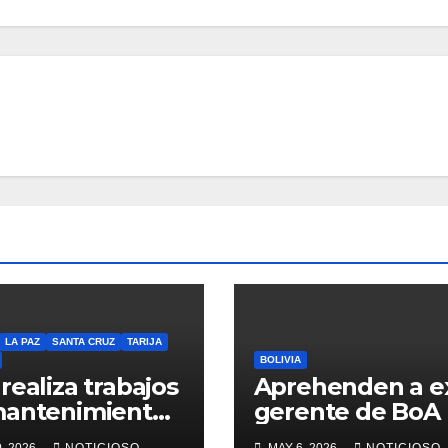
LA PAZ
SANTA CRUZ
TARIJA
BOLIVIA
realiza trabajos
Aprehenden a e
mantenimiento
gerente de BoA
nservación vial