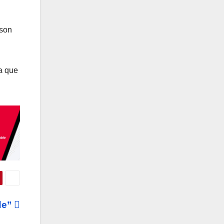
 son
a que
nde”