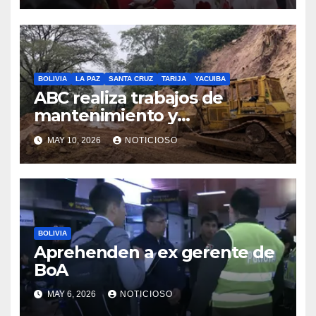
desempeñan en beneficio de
la población
BOLIVIA
LA PAZ
SANTA CRUZ
TARIJA
YACUIBA
ABC realiza trabajos de
mantenimiento y
conservación vial en la ruta a
MAY 10, 2026
NOTICIOSO
los Valles cruceños
BOLIVIA
Aprehenden a ex gerente de
BoA
MAY 6, 2026
NOTICIOSO