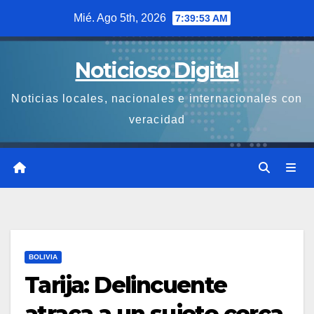
Saltar
Mié. Ago 5th, 2026
7:39:54 AM
al
contenido
Noticioso Digital
Noticias locales, nacionales e internacionales con
veracidad
BOLIVIA
Tarija: Delincuente
atraca a un sujeto cerca