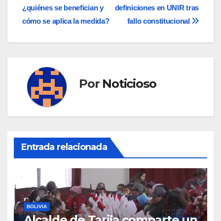
de
¿quiénes se benefician y
definiciones en UNIR tras
entradas
cómo se aplica la medida?
fallo constitucional
Por
Noticioso
Entrada relacionada
BOLIVIA
Alcalde de Tarija comparte un