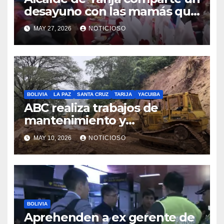
desayuno con las mamás que
trabajan en EMAT, resaltando
MAY 27, 2026
NOTICIOSO
la sacrificada labor que
desempeñan en beneficio de
la población
BOLIVIA
LA PAZ
SANTA CRUZ
TARIJA
YACUIBA
ABC realiza trabajos de
mantenimiento y
conservación vial en la ruta a
MAY 10, 2026
NOTICIOSO
los Valles cruceños
BOLIVIA
Aprehenden a ex gerente de