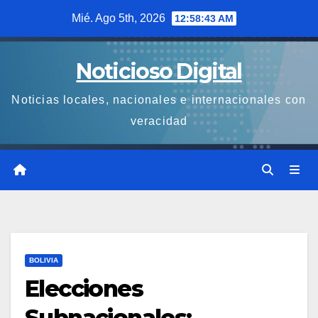
Saltar
Mié. Ago 5th, 2026
12:58:44 AM
al
contenido
Noticioso Digital
Noticias locales, nacionales e internacionales con
veracidad
BOLIVIA
Elecciones
Subnacionales: