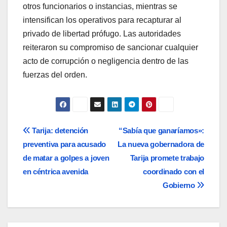
otros funcionarios o instancias, mientras se
intensifican los operativos para recapturar al
privado de libertad prófugo. Las autoridades
reiteraron su compromiso de sancionar cualquier
acto de corrupción o negligencia dentro de las
fuerzas del orden.
Navegación
Tarija: detención
“Sabía que ganaríamos»:
preventiva para acusado
La nueva gobernadora de
de
de matar a golpes a joven
Tarija promete trabajo
entradas
en céntrica avenida
coordinado con el
Gobierno