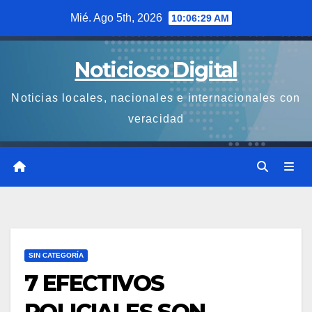
Saltar
Mié. Ago 5th, 2026
10:06:29 AM
al
contenido
Noticioso Digital
Noticias locales, nacionales e internacionales con
veracidad
SIN CATEGORÍA
7 EFECTIVOS
POLICIALES SON