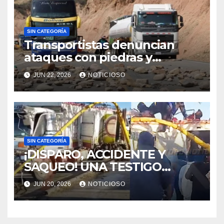
SIN CATEGORÍA
Transportistas denuncian
ataques con piedras y
dinamita en la ruta Llavini
JUN 22, 2026
NOTICIOSO
durante operativos de
desbloqueo
SIN CATEGORÍA
¡DISPARO, ACCIDENTE Y
SAQUEO! UNA TESTIGO
ASEGURA QUE
JUN 20, 2026
NOTICIOSO
FUNCIONARIOS ADUANEROS
ABRIERON FUEGO CONTRA
UN CAMIÓN EN UNA ZONA