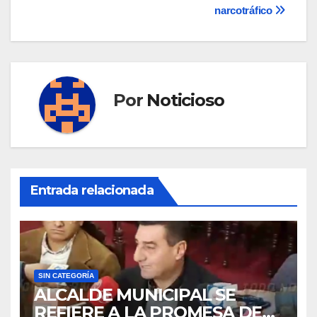
entradas
narcotráfico
Por
Noticioso
Entrada relacionada
SIN CATEGORÍA
ALCALDE MUNICIPAL SE
REFIERE A LA PROMESA DE