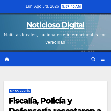
Saltar
Lun. Ago 3rd, 2026
5:57:40 AM
al
contenido
Noticioso Digital
Noticias locales, nacionales e internacionales con
veracidad
SIN CATEGORÍA
Fiscalía, Policía y
Defensoría rescataron a