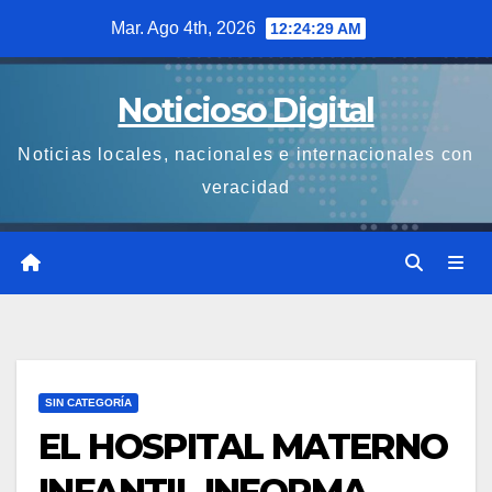
Saltar
Mar. Ago 4th, 2026
12:24:29 AM
al
contenido
Noticioso Digital
Noticias locales, nacionales e internacionales con
veracidad
SIN CATEGORÍA
EL HOSPITAL MATERNO
INFANTIL INFORMA