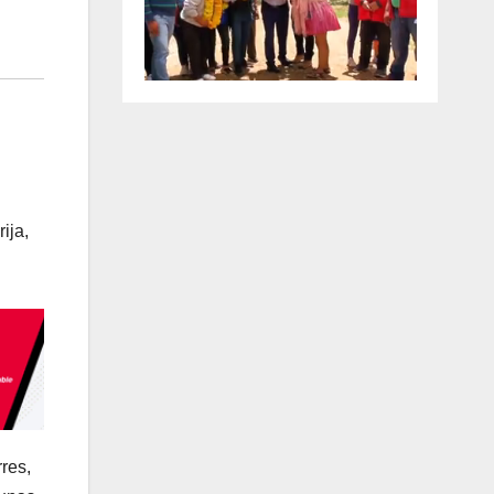
ija,
res,