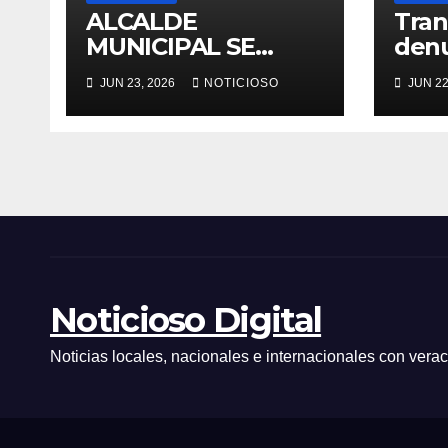
ALCALDE
Tran
MUNICIPAL SE
denu
REFIERE A LA
con 
JUN 23, 2026
NOTICIOSO
JUN 22
PROMESA DE
dina
PRESIDENTE DEL
Llav
50% A ALCALDÍAS
oper
QUE AUN ESTA EN
des
ESPERA.
Noticioso Digital
Noticias locales, nacionales e internacionales con vera