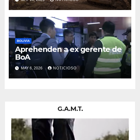
los Valles cruceños
BOLIVIA
Aprehenden a ex gerente de
BoA
MAY 6, 2026
NOTICIOSO
G.A.M.T.