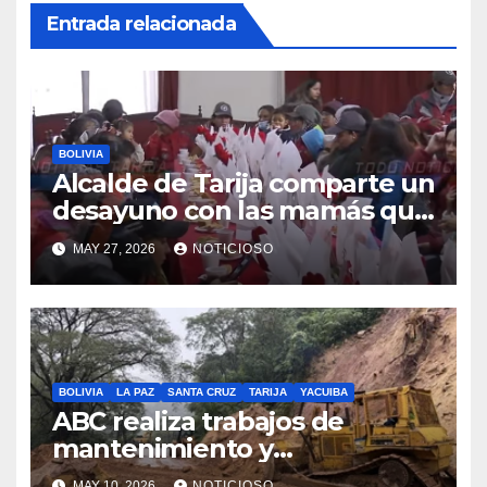
Entrada relacionada
BOLIVIA
Alcalde de Tarija comparte un
desayuno con las mamás que
trabajan en EMAT, resaltando
MAY 27, 2026
NOTICIOSO
la sacrificada labor que
desempeñan en beneficio de
la población
BOLIVIA
LA PAZ
SANTA CRUZ
TARIJA
YACUIBA
ABC realiza trabajos de
mantenimiento y
conservación vial en la ruta a
MAY 10, 2026
NOTICIOSO