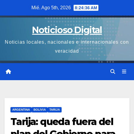
Saltar
Mié. Ago 5th, 2026
8:24:36 AM
al
contenido
Noticioso Digital
Noticias locales, nacionales e internacionales con
veracidad
ARGENTINA
BOLIVIA
TARIJA
Tarija: queda fuera del
plan del Gobierno para