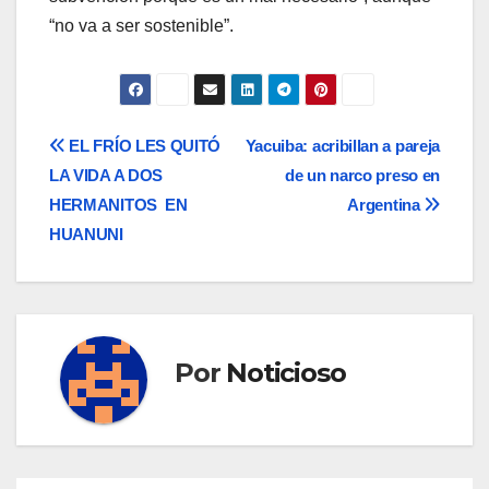
“no va a ser sostenible”.
Navegación
EL FRÍO LES QUITÓ
Yacuiba: acribillan a pareja
LA VIDA A DOS
de un narco preso en
de
HERMANITOS EN
Argentina
entradas
HUANUNI
Por
Noticioso