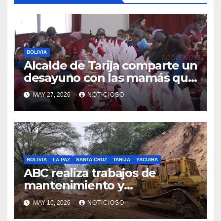
BOLIVIA
Alcalde de Tarija comparte un
desayuno con las mamás que
trabajan en EMAT, resaltando
MAY 27, 2026
NOTICIOSO
la sacrificada labor que
desempeñan en beneficio de
la población
BOLIVIA
LA PAZ
SANTA CRUZ
TARIJA
YACUIBA
ABC realiza trabajos de
mantenimiento y
conservación vial en la ruta a
MAY 10, 2026
NOTICIOSO
los Valles cruceños