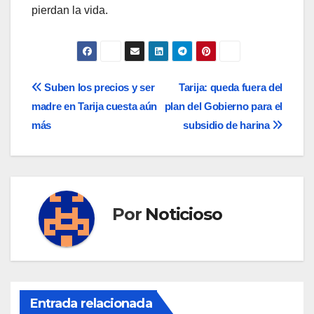
pierdan la vida.
Navegación
Suben los precios y ser
Tarija: queda fuera del
madre en Tarija cuesta aún
plan del Gobierno para el
de
más
subsidio de harina
entradas
Por
Noticioso
Entrada relacionada