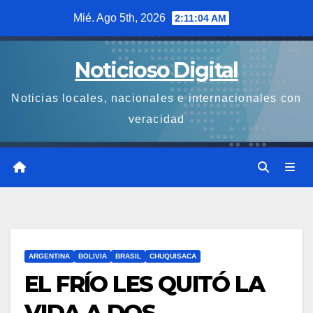
Saltar
Mié. Ago 5th, 2026
2:11:04 AM
al
contenido
Noticioso Digital
Noticias locales, nacionales e internacionales con
veracidad
ARGENTINA
BOLIVIA
BRASIL
CHUQUISACA
EL FRÍO LES QUITÓ LA
VIDA A DOS