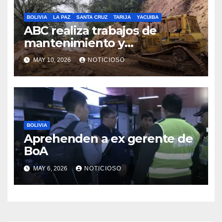
BOLIVIA
LA PAZ
SANTA CRUZ
TARIJA
YACUIBA
ABC realiza trabajos de
mantenimiento y
conservación vial en la ruta a
MAY 10, 2026
NOTICIOSO
los Valles cruceños
BOLIVIA
Aprehenden a ex gerente de
BoA
MAY 6, 2026
NOTICIOSO