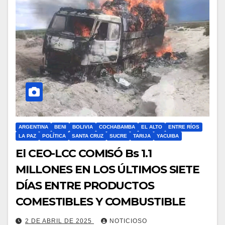
ARGENTINA
BENI
BOLIVIA
COCHABAMBA
EL ALTO
ENTRE RÍOS
LA PAZ
POLÍTICA
SANTA CRUZ
SUCRE
TARIJA
YACUIBA
El CEO-LCC COMISÓ Bs 1.1
MILLONES EN LOS ÚLTIMOS SIETE
DÍAS ENTRE PRODUCTOS
COMESTIBLES Y COMBUSTIBLE
2 DE ABRIL DE 2025
NOTICIOSO