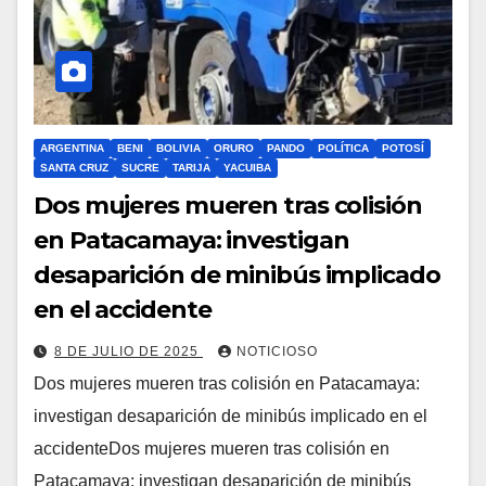
ARGENTINA
BENI
BOLIVIA
ORURO
PANDO
POLÍTICA
POTOSÍ
SANTA CRUZ
SUCRE
TARIJA
YACUIBA
Dos mujeres mueren tras colisión
en Patacamaya: investigan
desaparición de minibús implicado
en el accidente
8 DE JULIO DE 2025
NOTICIOSO
Dos mujeres mueren tras colisión en Patacamaya:
investigan desaparición de minibús implicado en el
accidenteDos mujeres mueren tras colisión en
Patacamaya: investigan desaparición de minibús