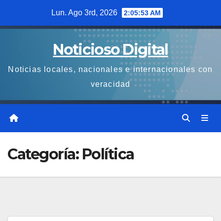
Saltar
Lun. Ago 3rd, 2026
2:05:53 AM
al
contenido
Noticioso Digital
Noticias locales, nacionales e internacionales con
veracidad
Categoría:
Política