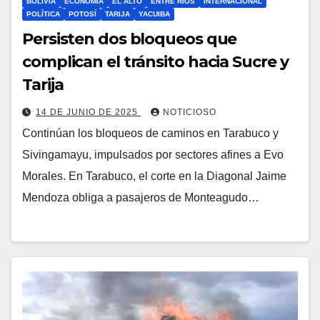
BOLIVIA
ECONOMÍA
EL ALTO
ENTRE RÍOS
INTERNACIONAL
POLÍTICA
POTOSÍ
TARIJA
YACUIBA
Persisten dos bloqueos que
complican el tránsito hacia Sucre y
Tarija
14 DE JUNIO DE 2025
NOTICIOSO
Continúan los bloqueos de caminos en Tarabuco y
Sivingamayu, impulsados por sectores afines a Evo
Morales. En Tarabuco, el corte en la Diagonal Jaime
Mendoza obliga a pasajeros de Monteagudo…