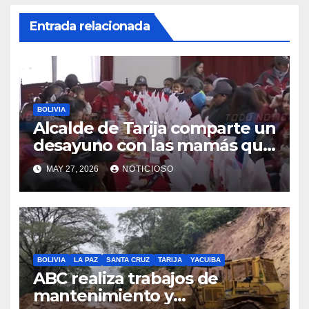
Entrada relacionada
BOLIVIA
Alcalde de Tarija comparte un
desayuno con las mamás que
trabajan en EMAT, resaltando
MAY 27, 2026
NOTICIOSO
la sacrificada labor que
desempeñan en beneficio de
la población
BOLIVIA
LA PAZ
SANTA CRUZ
TARIJA
YACUIBA
ABC realiza trabajos de
mantenimiento y