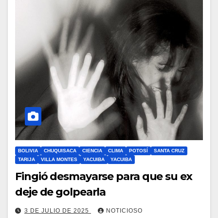
BOLIVIA
CHUQUISACA
CIENCIA
CLIMA
POTOSÍ
SANTA CRUZ
TARIJA
VILLA MONTES
YACUIBA
YACUIBA
Fingió desmayarse para que su ex
deje de golpearla
3 DE JULIO DE 2025
NOTICIOSO