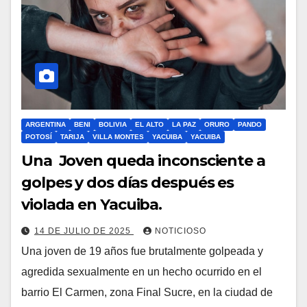
ARGENTINA
BENI
BOLIVIA
EL ALTO
LA PAZ
ORURO
PANDO
POTOSÍ
TARIJA
VILLA MONTES
YACUIBA
YACUIBA
Una Joven queda inconsciente a
golpes y dos días después es
violada en Yacuiba.
14 DE JULIO DE 2025
NOTICIOSO
Una joven de 19 años fue brutalmente golpeada y
agredida sexualmente en un hecho ocurrido en el
barrio El Carmen, zona Final Sucre, en la ciudad de