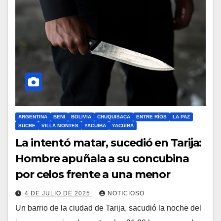
ARGENTINA
BENI
BOLIVIA
CHUQUISACA
ENTRE RÍOS
LA PAZ
SUCRE
VILLA MONTES
YACUIBA
YACUIBA
La intentó matar, sucedió en Tarija:
Hombre apuñala a su concubina
por celos frente a una menor
4 DE JULIO DE 2025
NOTICIOSO
Un barrio de la ciudad de Tarija, sacudió la noche del