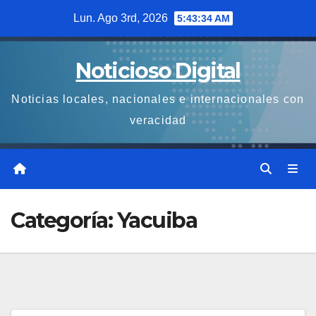
Saltar
Lun. Ago 3rd, 2026
5:43:35 AM
al
contenido
Noticioso Digital
Noticias locales, nacionales e internacionales con
veracidad
Categoría:
Yacuiba