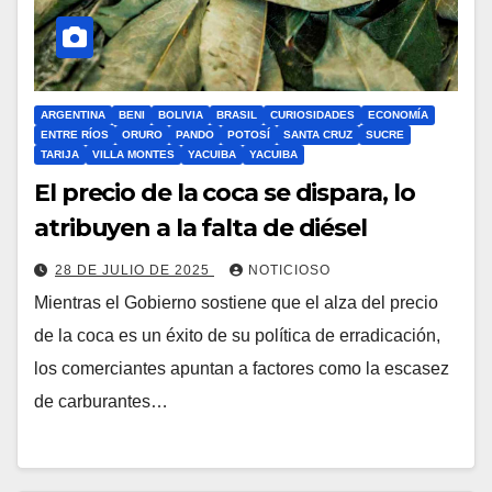
ARGENTINA
BENI
BOLIVIA
BRASIL
CURIOSIDADES
ECONOMÍA
ENTRE RÍOS
ORURO
PANDO
POTOSÍ
SANTA CRUZ
SUCRE
TARIJA
VILLA MONTES
YACUIBA
YACUIBA
El precio de la coca se dispara, lo
atribuyen a la falta de diésel
28 DE JULIO DE 2025
NOTICIOSO
Mientras el Gobierno sostiene que el alza del precio
de la coca es un éxito de su política de erradicación,
los comerciantes apuntan a factores como la escasez
de carburantes…