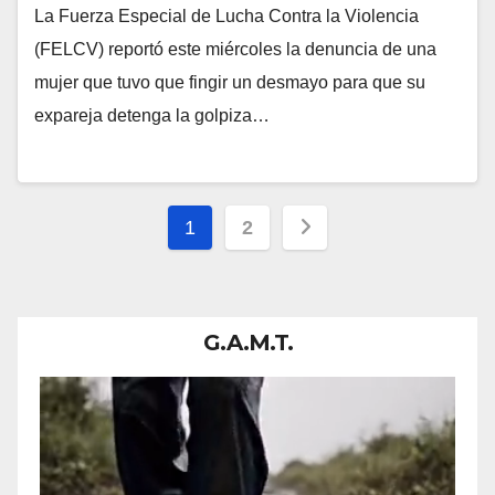
La Fuerza Especial de Lucha Contra la Violencia
(FELCV) reportó este miércoles la denuncia de una
mujer que tuvo que fingir un desmayo para que su
expareja detenga la golpiza…
Paginación
1
2
de
entradas
G.A.M.T.