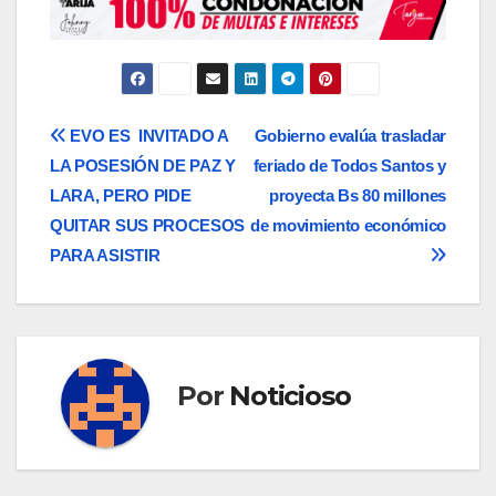
Navegación
EVO ES INVITADO A
Gobierno evalúa trasladar
LA POSESIÓN DE PAZ Y
feriado de Todos Santos y
de
LARA, PERO PIDE
proyecta Bs 80 millones
entradas
QUITAR SUS PROCESOS
de movimiento económico
PARA ASISTIR
Por
Noticioso