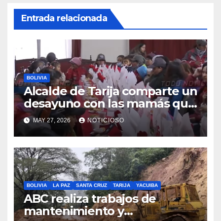
Entrada relacionada
BOLIVIA
Alcalde de Tarija comparte un
desayuno con las mamás que
trabajan en EMAT, resaltando
MAY 27, 2026
NOTICIOSO
la sacrificada labor que
desempeñan en beneficio de
la población
BOLIVIA
LA PAZ
SANTA CRUZ
TARIJA
YACUIBA
ABC realiza trabajos de
mantenimiento y