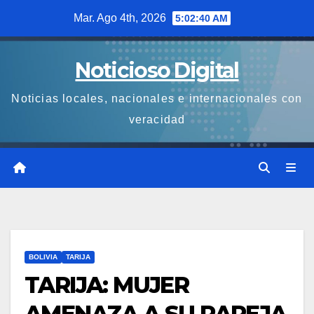
Saltar
Mar. Ago 4th, 2026
5:02:41 AM
al
contenido
Noticioso Digital
Noticias locales, nacionales e internacionales con
veracidad
BOLIVIA
TARIJA
TARIJA: MUJER
AMENAZA A SU PAREJA