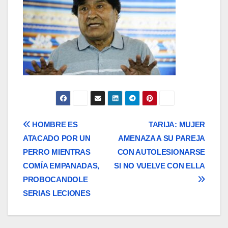
Navegación
HOMBRE ES
TARIJA: MUJER
ATACADO POR UN
AMENAZA A SU PAREJA
de
PERRO MIENTRAS
CON AUTOLESIONARSE
entradas
COMÍA EMPANADAS,
SI NO VUELVE CON ELLA
PROBOCANDOLE
SERIAS LECIONES