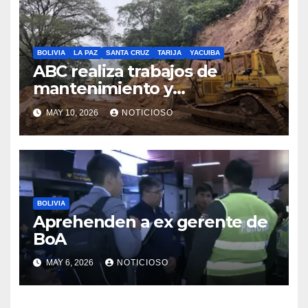
la población
BOLIVIA
LA PAZ
SANTA CRUZ
TARIJA
YACUIBA
ABC realiza trabajos de
mantenimiento y
conservación vial en la ruta a
MAY 10, 2026
NOTICIOSO
los Valles cruceños
BOLIVIA
Aprehenden a ex gerente de
BoA
MAY 6, 2026
NOTICIOSO