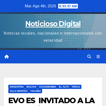
Saltar
Mar. Ago 4th, 2026
8:33:38 AM
al
contenido
Noticioso Digital
Noticias locales, nacionales e internacionales con
veracidad
ARGENTINA
BOLIVIA
COCHABAMBA
EL ALTO
TARIJA
VILLA MONTES
YACUIBA
EVO ES INVITADO A LA