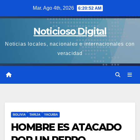
Saltar
Mar. Ago 4th, 2026
6:20:53 AM
al
contenido
Noticioso Digital
Noticias locales, nacionales e internacionales con
veracidad
BOLIVIA
TARIJA
YACUIBA
HOMBRE ES ATACADO
POR UN PERRO