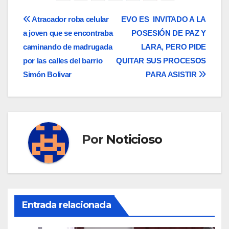
Navegación
Atracador roba celular
EVO ES INVITADO A LA
a joven que se encontraba
POSESIÓN DE PAZ Y
de
caminando de madrugada
LARA, PERO PIDE
entradas
por las calles del barrio
QUITAR SUS PROCESOS
Simón Bolivar
PARA ASISTIR
Por
Noticioso
Entrada relacionada