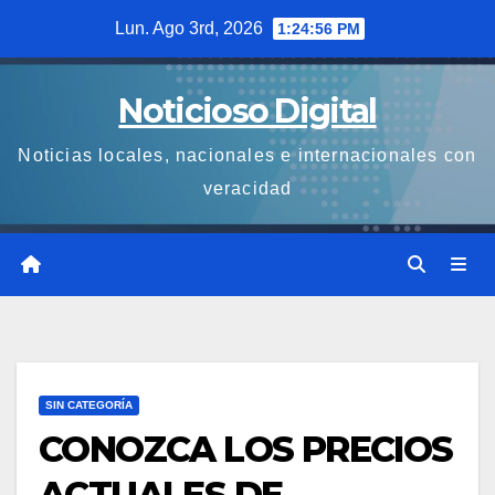
Saltar
Lun. Ago 3rd, 2026
1:24:56 PM
al
contenido
Noticioso Digital
Noticias locales, nacionales e internacionales con
veracidad
SIN CATEGORÍA
CONOZCA LOS PRECIOS
ACTUALES DE