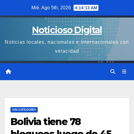
Saltar
Mié. Ago 5th, 2026
4:14:14 AM
al
contenido
Noticioso Digital
Noticias locales, nacionales e internacionales con
veracidad
SIN CATEGORÍA
Bolivia tiene 78
bloqueos luego de 45