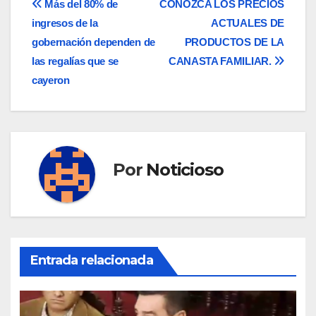
Navegación
Más del 80% de
CONOZCA LOS PRECIOS
ingresos de la
ACTUALES DE
de
gobernación dependen de
PRODUCTOS DE LA
entradas
las regalías que se
CANASTA FAMILIAR.
cayeron
Por
Noticioso
Entrada relacionada