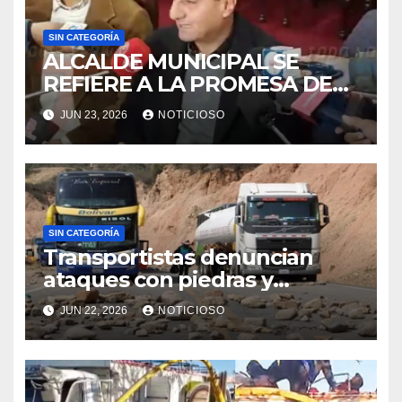
SIN CATEGORÍA
ALCALDE MUNICIPAL SE
REFIERE A LA PROMESA DE
PRESIDENTE DEL 50% A
JUN 23, 2026
NOTICIOSO
ALCALDÍAS QUE AUN ESTA
EN ESPERA.
SIN CATEGORÍA
Transportistas denuncian
ataques con piedras y
dinamita en la ruta Llavini
JUN 22, 2026
NOTICIOSO
durante operativos de
desbloqueo