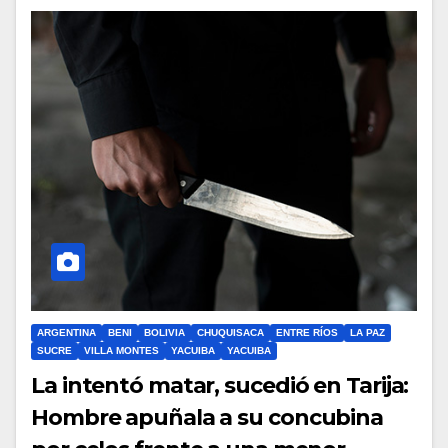
ARGENTINA
BENI
BOLIVIA
CHUQUISACA
ENTRE RÍOS
LA PAZ
SUCRE
VILLA MONTES
YACUIBA
YACUIBA
La intentó matar, sucedió en Tarija:
Hombre apuñala a su concubina