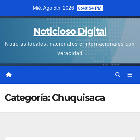
Saltar
Mié. Ago 5th, 2026
8:40:55 PM
al
contenido
Noticioso Digital
Noticias locales, nacionales e internacionales con
veracidad
Categoría:
Chuquisaca