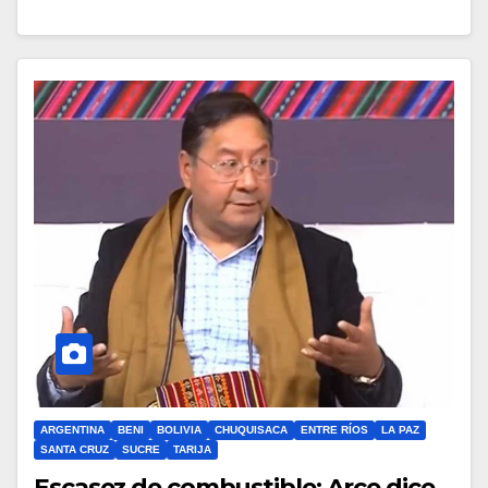
ARGENTINA
BENI
BOLIVIA
CHUQUISACA
ENTRE RÍOS
LA PAZ
SANTA CRUZ
SUCRE
TARIJA
Escasez de combustible: Arce dice