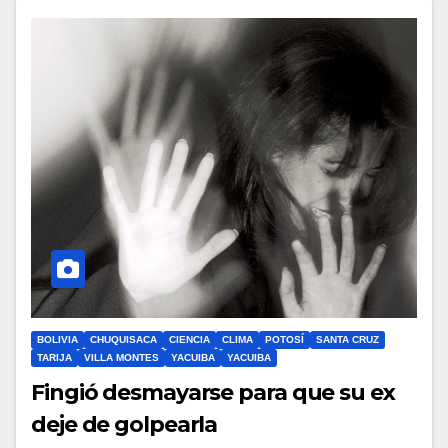
BOLIVIA
CHUQUISACA
CIENCIA
CLIMA
POTOSÍ
SANTA CRUZ
TARIJA
VILLA MONTES
YACUIBA
YACUIBA
Fingió desmayarse para que su ex
deje de golpearla