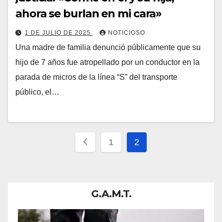
ahora se burlan en mi cara»
1 DE JULIO DE 2025
NOTICIOSO
Una madre de familia denunció públicamente que su
hijo de 7 años fue atropellado por un conductor en la
parada de micros de la línea “S” del transporte
público, el…
Paginación
1
2
de
entradas
G.A.M.T.