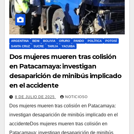
ARGENTINA
BENI
BOLIVIA
ORURO
PANDO
POLÍTICA
POTOSÍ
SANTA CRUZ
SUCRE
TARIJA
YACUIBA
Dos mujeres mueren tras colisión
en Patacamaya: investigan
desaparición de minibús implicado
en el accidente
8 DE JULIO DE 2025
NOTICIOSO
Dos mujeres mueren tras colisión en Patacamaya:
investigan desaparición de minibús implicado en el
accidenteDos mujeres mueren tras colisión en
Patacamaya: investigan desaparición de minibús