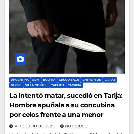
ARGENTINA
BENI
BOLIVIA
CHUQUISACA
ENTRE RÍOS
LA PAZ
SUCRE
VILLA MONTES
YACUIBA
YACUIBA
La intentó matar, sucedió en Tarija:
Hombre apuñala a su concubina
por celos frente a una menor
4 DE JULIO DE 2025
NOTICIOSO