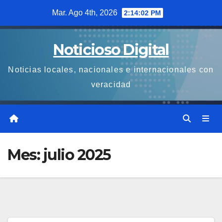
Saltar
Mar. Ago 4th, 2026
2:14:03 PM
al
contenido
Noticioso Digital
Noticias locales, nacionales e internacionales con
veracidad
Mes:
julio 2025